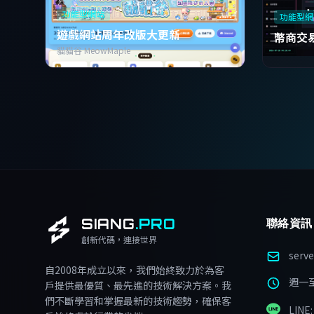
功能型網站
功能型網
遊戲網站周年改版大更新
幣商交
貓貓谷 MeowMaple
SIANG
.PRO
聯絡資訊
創新代碼，連接世界
serv
自2008年成立以來，我們始終致力於為客
週一至週
戶提供最優質、最先進的技術解決方案。我
們不斷學習和掌握最新的技術趨勢，確保客
LINE: