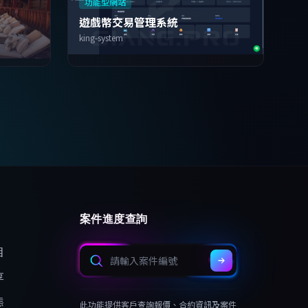
功能型網站
遊戲幣交易管理系統
king-system
案件進度查詢
目
享
態
此功能提供客戶查詢報價、合約資訊及案件