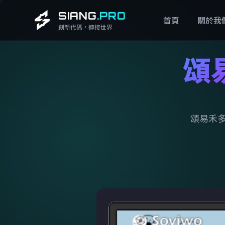
SIANG
.PRO
首頁
關於我
創新代碼，連接世界
頌
頌易禾多