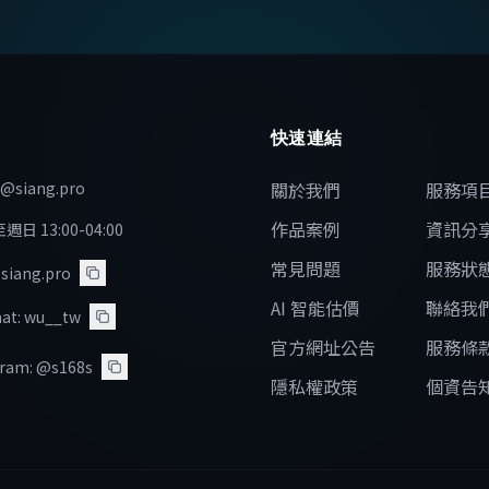
快速連結
e@siang.pro
關於我們
服務項
作品案例
資訊分
日 13:00-04:00
常見問題
服務狀
 siang.pro
AI 智能估價
聯絡我
at: wu__tw
官方網址公告
服務條
ram: @s168s
隱私權政策
個資告